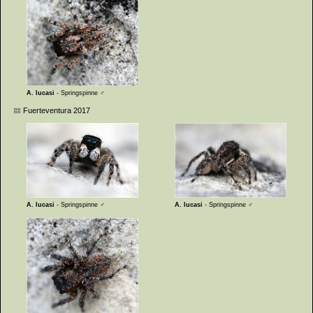
A. lucasi
- Springspinne ♂
Fuerteventura 2017
A. lucasi
- Springspinne ♂
A. lucasi
- Springspinne ♂