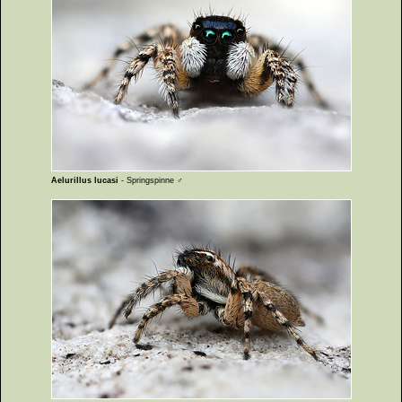
Aelurillus lucasi
- Springspinne ♂