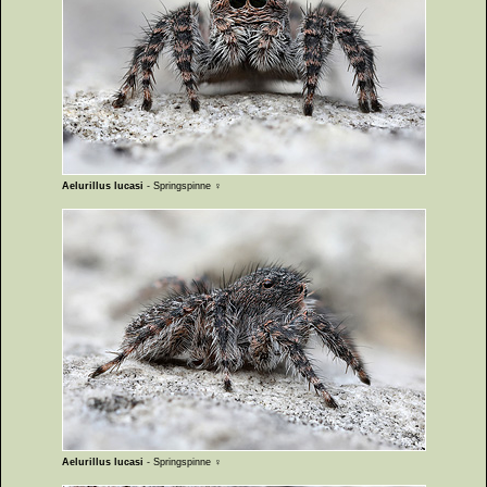
Aelurillus lucasi
- Springspinne ♀
Aelurillus lucasi
- Springspinne ♀