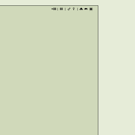
|
|
|