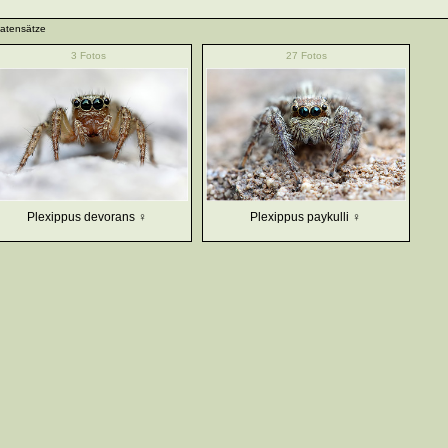
atensätze
3 Fotos
27 Fotos
Plexippus devorans ♀
Plexippus paykulli ♀